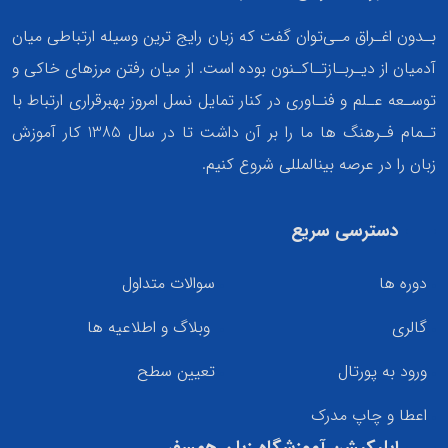
بـدون اغـراق مـی‌توان گفت که زبان رایج ترین وسیله ارتباطی میان
آدمیان از دیـربـازتـاکـنون بوده است. از میان رفتن مرزهای خاکی و
توسـعه عـلم و فنـاوری در کنار تمایل نسل امروز بهبرقراری ارتباط با
تـمام فـرهنگ ها ما را بر آن داشت تا در سال 1385 کار آموزش
زبان را در عرصه بینالمللی شروع کنیم.
دسترسی سریع
دوره ها
سوالات متداول
گالری
وبلاگ و اطلاعیه ها
ورود به پورتال
تعیین سطح
اعطا و چاپ مدرک