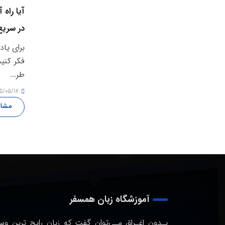
آیا راه 
در سری
وجود دا
برای یاد
فکر کنید
طر...
5/05/16
مشاه
آموزشگاه زبان همسفر
بـدون اغـراق مـی‌توان گفت که زبان رایج ترین وس