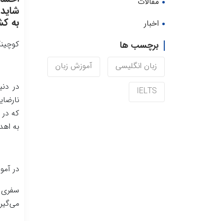
مقالات
شاید 
به کش
اخبار
کوچینگ
برچسب ها
زبان انگلیسی
آموزش زبان
در دنی
IELTS
نارضای
که در 
به اهد
در آمو
سفری ا
می‌گیری