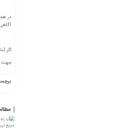
در همس
آگاهی،
اگر آم
جهت ثب
برچسب
مطالب