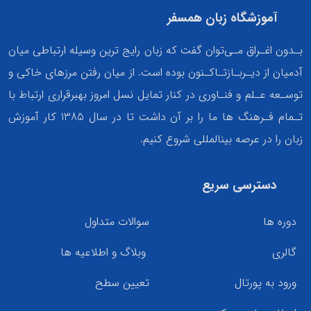
آموزشگاه زبان همسفر
بـدون اغـراق مـی‌توان گفت که زبان رایج ترین وسیله ارتباطی میان
آدمیان از دیـربـازتـاکـنون بوده است. از میان رفتن مرزهای خاکی و
توسـعه عـلم و فنـاوری در کنار تمایل نسل امروز بهبرقراری ارتباط با
تـمام فـرهنگ ها ما را بر آن داشت تا در سال 1385 کار آموزش
زبان را در عرصه بینالمللی شروع کنیم.
دسترسی سریع
دوره ها
سوالات متداول
گالری
وبلاگ و اطلاعیه ها
ورود به پورتال
تعیین سطح