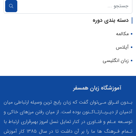
دسته بندی دوره
مکالمه
آیلتس
زبان انگلیسی
آموزشگاه زبان همسفر
بـدون اغـراق مـی‌توان گفت که زبان رایج ترین وسیله ارتباطی میان
آدمیان از دیـربـازتـاکـنون بوده است. از میان رفتن مرزهای خاکی و
توسـعه عـلم و فنـاوری در کنار تمایل نسل امروز بهبرقراری ارتباط با
تـمام فـرهنگ ها ما را بر آن داشت تا در سال 1385 کار آموزش